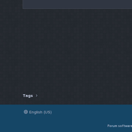
Tags
English (US)
Forum softwar