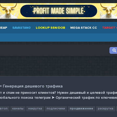
HEAP
SAVASTAN0
LOOKUP SSN/DOB
MEGA STACK CC
TARGET 
 = Генерация дешевого трафика
т и спам не приносит клиентов? Нужен дешевый и целевой трафи
глобального поиска телеграм ➤ Органический трафик по ключеви
втоп
каналы
накрутка
подписчики
продвижение
раскрутка