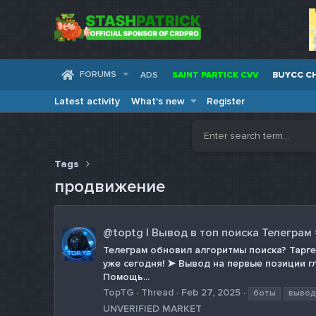
FORUMS
ADS
SAINT PARTICK CVV
BUYCC C
Latest activity
What's new
Register
Tags
продвижение
@toptg | Вывод в топ поиска Телеграм
Телеграм обновил алгоритмы поиска? Тарге
уже сегодня! ➤ Вывод на первые позиции 
Помощь...
TopTG
Thread
Feb 27, 2025
боты
вывод
UNVERIFIED MARKET