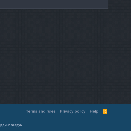
Terms and rules
Privacy policy
Help
R
S
S
Кардинг Форум