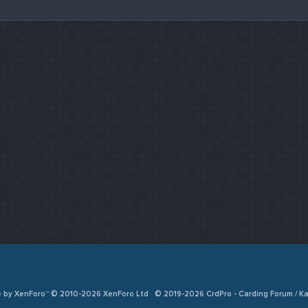
e by XenForo™ © 2010-2026 XenForo Ltd
© 2019-2026 CrdPro - Carding Forum / 