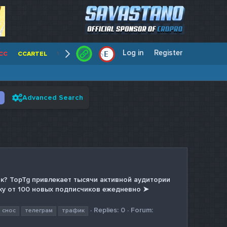
Log in
Register
E
/
CC
CCARTEL
WALLSTREET CCS
CENTERCC
WHITE RABBIT - C
Advanced Search
к? TopTg привлекает тысячи активной аудитории
ку от 100 новых подписчиков ежедневно ➤
Replies: 0
Forum:
снос
телеграм
трафик